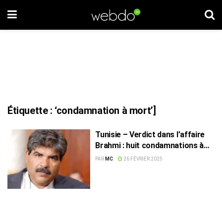
Étiquette :
‘condamnation à mort’]
Tunisie – Verdict dans l’affaire
Brahmi : huit condamnations à
mort prononcées
PAR
MC
26 FÉVRIER 2025