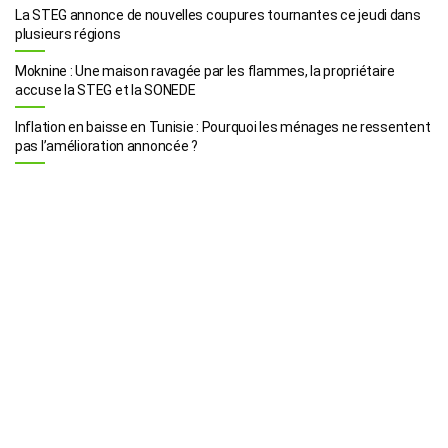
La STEG annonce de nouvelles coupures tournantes ce jeudi dans
plusieurs régions
Moknine : Une maison ravagée par les flammes, la propriétaire
accuse la STEG et la SONEDE
Inflation en baisse en Tunisie : Pourquoi les ménages ne ressentent
pas l’amélioration annoncée ?