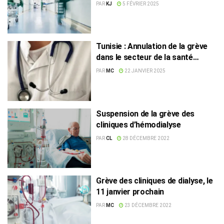
tunisiennes ?
PAR
KJ
5 FÉVRIER 2025
Tunisie : Annulation de la grève
dans le secteur de la santé
privée
PAR
MC
22 JANVIER 2025
Suspension de la grève des
cliniques d’hémodialyse
PAR
CL
28 DÉCEMBRE 2022
Grève des cliniques de dialyse, le
11 janvier prochain
PAR
MC
23 DÉCEMBRE 2022