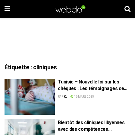
Étiquette :
cliniques
Tunisie – Nouvelle loi sur les
chèques : Les témoignages se
multiplient autour des pratiques
PAR
KJ
16 MARS 2025
des cliniques
Bientôt des cliniques libyennes
avec des compétences