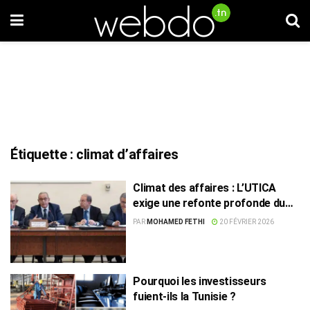
Étiquette :
climat d’affaires
Climat des affaires : L’UTICA
exige une refonte profonde du
cadre d’investissement
PAR
MOHAMED FETHI
20 FÉVRIER 2026
Pourquoi les investisseurs
fuient-ils la Tunisie ?