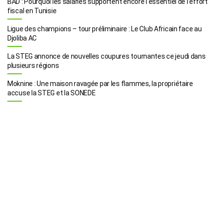
BAD : Pourquoi les salariés supportent encore l’essentiel de l’effort
fiscal en Tunisie
Ligue des champions – tour préliminaire : Le Club Africain face au
Djoliba AC
La STEG annonce de nouvelles coupures tournantes ce jeudi dans
plusieurs régions
Moknine : Une maison ravagée par les flammes, la propriétaire
accuse la STEG et la SONEDE