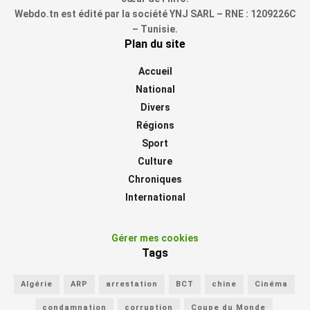
Webdo.tn est édité par la société YNJ SARL – RNE : 1209226C
– Tunisie.
Plan du site
Accueil
National
Divers
Régions
Sport
Culture
Chroniques
International
Gérer mes cookies
Tags
Algérie
ARP
arrestation
BCT
chine
Cinéma
condamnation
corruption
Coupe du Monde