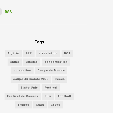
RSS
Tags
Algérie
ARP
arrestation
BCT
chine
Cinéma
condamnation
corruption
Coupe du Monde
coupe du monde 2026
Décès
Etats-Unis
Festival
Festival de Cannes
Film
football
france
Gaza
Grève