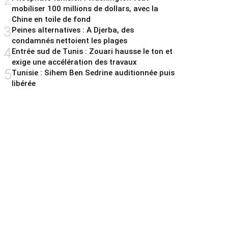
mobiliser 100 millions de dollars, avec la
Chine en toile de fond
3
Peines alternatives : A Djerba, des
condamnés nettoient les plages
4
Entrée sud de Tunis : Zouari hausse le ton et
exige une accélération des travaux
5
Tunisie : Sihem Ben Sedrine auditionnée puis
libérée