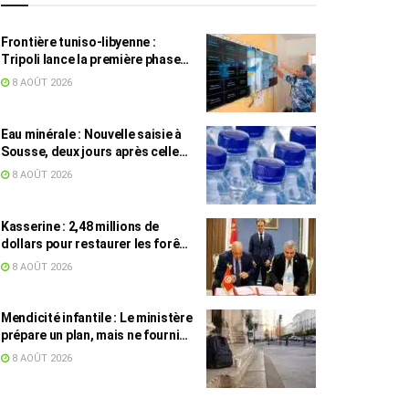
Frontière tuniso-libyenne :
Tripoli lance la première phase
d’un système de surveillance sur
8 AOÛT 2026
200 km
Eau minérale : Nouvelle saisie à
Sousse, deux jours après celle
des grossistes
8 AOÛT 2026
Kasserine : 2,48 millions de
dollars pour restaurer les forêts
de pin d’Alep
8 AOÛT 2026
Mendicité infantile : Le ministère
prépare un plan, mais ne fournit
toujours aucun chiffre
8 AOÛT 2026