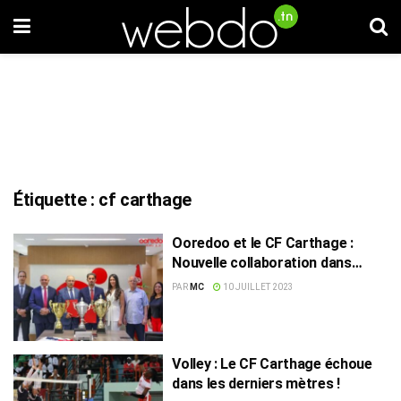
Étiquette :
cf carthage
Ooredoo et le CF Carthage :
Nouvelle collaboration dans
l’optique de nouveaux titres
PAR
MC
10 JUILLET 2023
Volley : Le CF Carthage échoue
dans les derniers mètres !