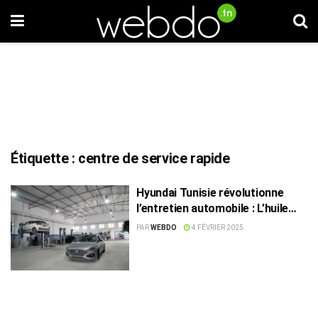
Étiquette :
centre de service rapide
Hyundai Tunisie révolutionne
l’entretien automobile : L’huile
moteur offerte après deux
PAR
WEBDO
4 FÉVRIER 2025
entretiens successifs