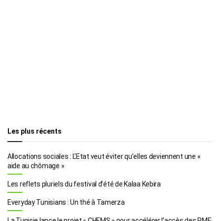
Les plus récents
Allocations sociales : L’Etat veut éviter qu’elles deviennent une «
aide au chômage »
Les reflets pluriels du festival d’été de Kalaa Kebira
Everyday Tunisians : Un thé à Tamerza
La Tunisie lance le projet « CHEMS » pour accélérer l’accès des PME