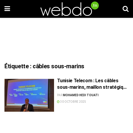
Étiquette :
câbles sous-marins
Tunisie Telecom : Les câbles
sous-marins, maillon stratégique
de la souveraineté numérique
PAR
MOHAMED HEDI TOUATI
tunisienne
30 OCTOBRE 2025