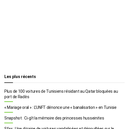
Les plus récents
Plus de 100 voitures de Tunisiens résidant au Qatar bloquées au
port de Radès
« Mariage oral » : L’UNFT dénonce une « banalisation » en Tunisie
Snapshot : Ci-gît la mémoire des princesses husseinites
Sfax : Une dizaine de voitures vandalisées et dépouillées sur le