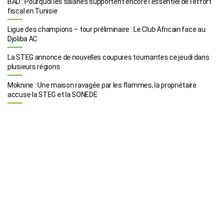
BAD : Pourquoi les salariés supportent encore l’essentiel de l’effort
fiscal en Tunisie
Ligue des champions – tour préliminaire : Le Club Africain face au
Djoliba AC
La STEG annonce de nouvelles coupures tournantes ce jeudi dans
plusieurs régions
Moknine : Une maison ravagée par les flammes, la propriétaire
accuse la STEG et la SONEDE