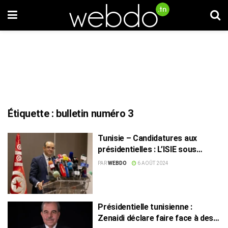
Étiquette :
bulletin numéro 3
Tunisie – Candidatures aux
présidentielles : L’ISIE sous
examen !
PAR
WEBDO
6 AOÛT 2024
Présidentielle tunisienne :
Zenaidi déclare faire face à des