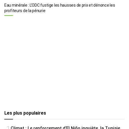
Eau minérale : L’ODC fustige les hausses de prix et dénonce les
profiteurs de la pénurie
Les plus populaires
Climat : Le renforcement d’El Niño inquiète, la Tunisie