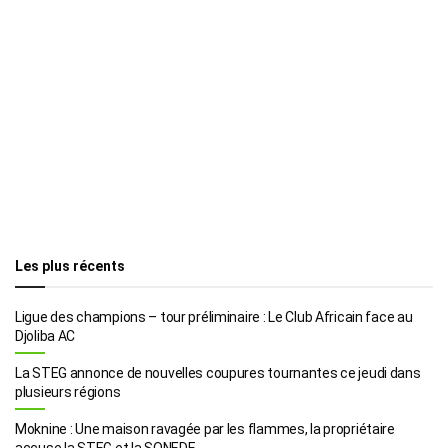
Les plus récents
Ligue des champions – tour préliminaire : Le Club Africain face au
Djoliba AC
La STEG annonce de nouvelles coupures tournantes ce jeudi dans
plusieurs régions
Moknine : Une maison ravagée par les flammes, la propriétaire
accuse la STEG et la SONEDE