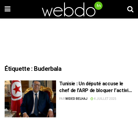
Étiquette :
Buderbala
Tunisie : Un député accuse le
chef de l’ARP de bloquer l’activité
législative
PAR
WIDED BELHAJ
4 JUILLET 2025