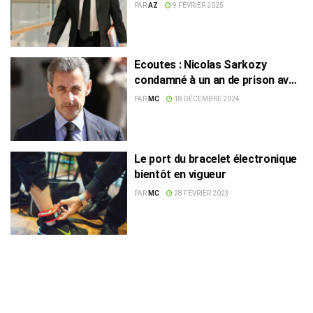
publique
PAR
AZ
9 FÉVRIER 2025
Ecoutes : Nicolas Sarkozy
condamné à un an de prison avec
bracelet électronique
PAR
MC
18 DÉCEMBRE 2024
Le port du bracelet électronique
bientôt en vigueur
PAR
MC
28 FÉVRIER 2023