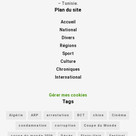
– Tunisie.
Plan du site
Accueil
National
Divers
Régions
Sport
Culture
Chroniques
International
Gérer mes cookies
Tags
Algérie
ARP
arrestation
BCT
chine
Cinéma
condamnation
corruption
Coupe du Monde
coupe du monde 2026
Décès
Etats-Unis
Festival