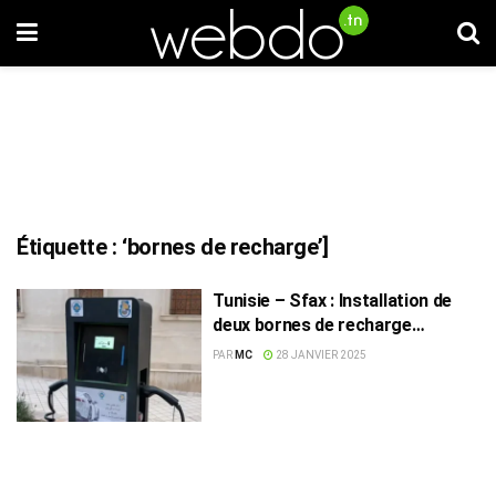
Étiquette :
‘bornes de recharge’]
Tunisie – Sfax : Installation de
deux bornes de recharge
gratuites pour voitures
PAR
MC
28 JANVIER 2025
électriques