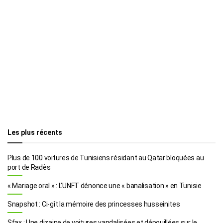
Les plus récents
Plus de 100 voitures de Tunisiens résidant au Qatar bloquées au
port de Radès
« Mariage oral » : L’UNFT dénonce une « banalisation » en Tunisie
Snapshot : Ci-gît la mémoire des princesses husseinites
Sfax : Une dizaine de voitures vandalisées et dépouillées sur le