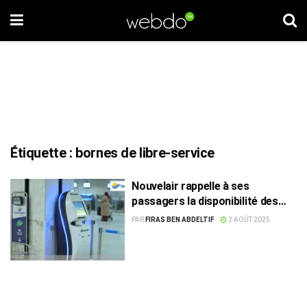
Étiquette :
bornes de libre-service
Nouvelair rappelle à ses
passagers la disponibilité des
bornes de libre-service pour un
PAR
FIRAS BEN ABDELTIF
2 AOÛT 2025
parcours plus fluide