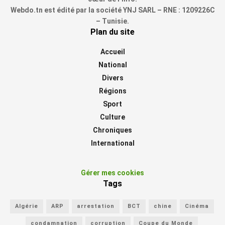
Webdo.tn est édité par la société YNJ SARL – RNE : 1209226C
– Tunisie.
Plan du site
Accueil
National
Divers
Régions
Sport
Culture
Chroniques
International
Gérer mes cookies
Tags
Algérie
ARP
arrestation
BCT
chine
Cinéma
condamnation
corruption
Coupe du Monde