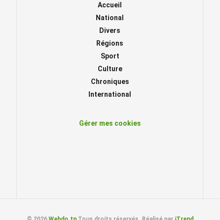
Accueil
National
Divers
Régions
Sport
Culture
Chroniques
International
Gérer mes cookies
© 2026
Webdo.tn
Tous droits réservés. Réalisé par
iTrend