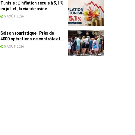
Tunisie : L’inflation recule à 5,1 %
en juillet, la viande ovine
toujours en tête des hausses
5 AOÛT 2026
(+16,7 %)
Saison touristique : Près de
4000 opérations de contrôle et
6,75 millions de dinars pour
5 AOÛT 2026
renforcer les municipalités
touristiques