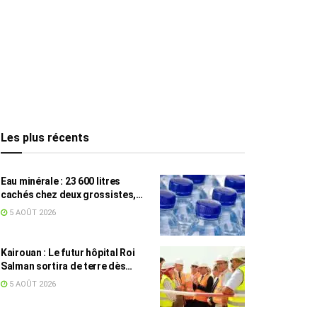
Les plus récents
Eau minérale : 23 600 litres
cachés chez deux grossistes,
les tensions persistent
5 AOÛT 2026
Kairouan : Le futur hôpital Roi
Salman sortira de terre dès
septembre
5 AOÛT 2026