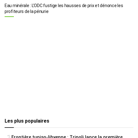
Eau minérale : L’ODC fustige les hausses de prix et dénonce les
profiteurs de la pénurie
Les plus populaires
Frontière tuniso-libyenne : Tripoli lance la première