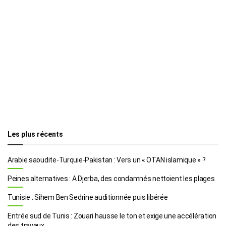
Les plus récents
Arabie saoudite-Turquie-Pakistan : Vers un « OTAN islamique » ?
Peines alternatives : A Djerba, des condamnés nettoient les plages
Tunisie : Sihem Ben Sedrine auditionnée puis libérée
Entrée sud de Tunis : Zouari hausse le ton et exige une accélération
des travaux