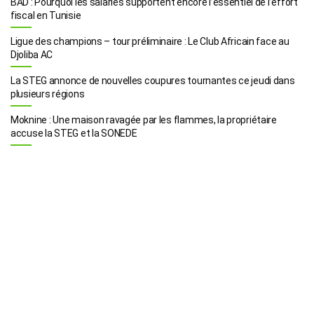
BAD : Pourquoi les salariés supportent encore l’essentiel de l’effort
fiscal en Tunisie
Ligue des champions – tour préliminaire : Le Club Africain face au
Djoliba AC
La STEG annonce de nouvelles coupures tournantes ce jeudi dans
plusieurs régions
Moknine : Une maison ravagée par les flammes, la propriétaire
accuse la STEG et la SONEDE