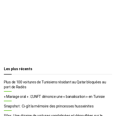
Les plus récents
Plus de 100 voitures de Tunisiens résidant au Qatar bloquées au
port de Radès
« Mariage oral » : L’UNFT dénonce une « banalisation » en Tunisie
Snapshot : Ci-gît la mémoire des princesses husseinites
Sfax : Une dizaine de voitures vandalisées et dépouillées sur le