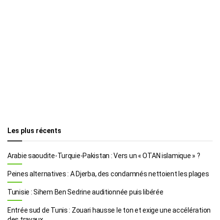
Les plus récents
Arabie saoudite-Turquie-Pakistan : Vers un « OTAN islamique » ?
Peines alternatives : A Djerba, des condamnés nettoient les plages
Tunisie : Sihem Ben Sedrine auditionnée puis libérée
Entrée sud de Tunis : Zouari hausse le ton et exige une accélération
des travaux