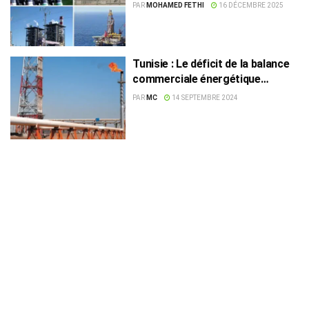
PAR
MOHAMED FETHI
16 DÉCEMBRE 2025
Tunisie : Le déficit de la balance
commerciale énergétique
s’aggrave de 27%
PAR
MC
14 SEPTEMBRE 2024