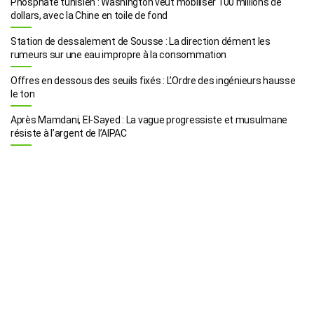
Phosphate tunisien : Washington veut mobiliser 100 millions de
dollars, avec la Chine en toile de fond
Station de dessalement de Sousse : La direction dément les
rumeurs sur une eau impropre à la consommation
Offres en dessous des seuils fixés : L’Ordre des ingénieurs hausse
le ton
Après Mamdani, El-Sayed : La vague progressiste et musulmane
résiste à l’argent de l’AIPAC