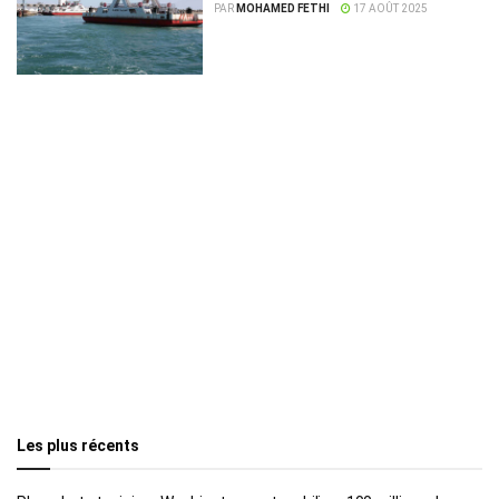
emprunter un itinéraire alternatif
PAR
MOHAMED FETHI
17 AOÛT 2025
Les plus récents