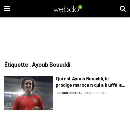
Étiquette :
Ayoub Bouaddi
Qui est Ayoub Bouaddi, le
prodige marocain qui a bluffé le
Brésil ?
PAR
WIDED BELHAJ
14 JUIN 2026