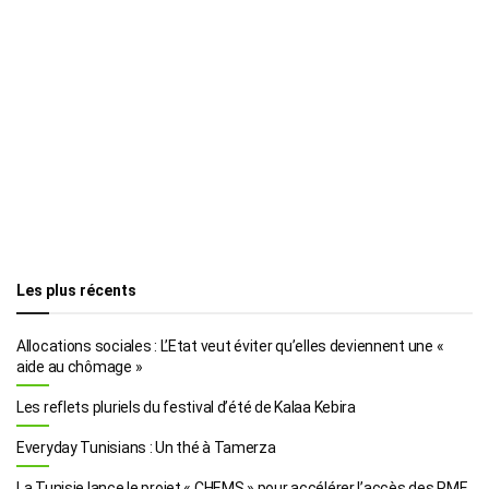
Les plus récents
Allocations sociales : L’Etat veut éviter qu’elles deviennent une «
aide au chômage »
Les reflets pluriels du festival d’été de Kalaa Kebira
Everyday Tunisians : Un thé à Tamerza
La Tunisie lance le projet « CHEMS » pour accélérer l’accès des PME