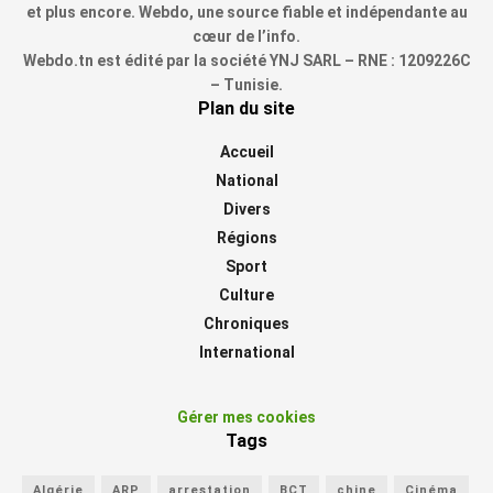
et plus encore. Webdo, une source fiable et indépendante au
cœur de l’info.
Webdo.tn est édité par la société YNJ SARL – RNE : 1209226C
– Tunisie.
Plan du site
Accueil
National
Divers
Régions
Sport
Culture
Chroniques
International
Gérer mes cookies
Tags
Algérie
ARP
arrestation
BCT
chine
Cinéma