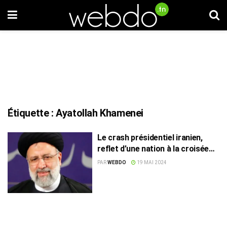
Étiquette :
Ayatollah Khamenei
Le crash présidentiel iranien,
reflet d’une nation à la croisée
des chemins
PAR
WEBDO
19 MAI 2024