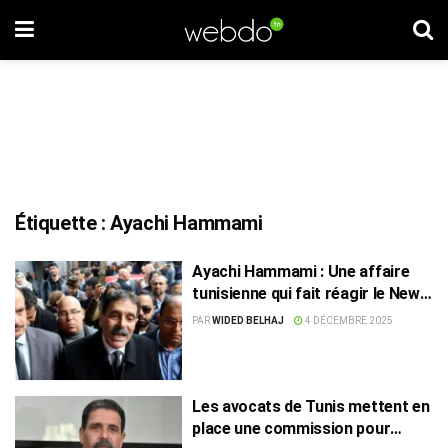
Étiquette :
Ayachi Hammami
Ayachi Hammami : Une affaire
tunisienne qui fait réagir le New
York Times
PAR
WIDED BELHAJ
4 DÉCEMBRE 2025
Les avocats de Tunis mettent en
place une commission pour