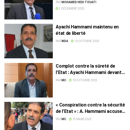
défendre Ayachi Hammami
PAR
MOHAMED HEDI TOUATI
3 DÉCEMBRE 2025
Ayachi Hammami maintenu en
état de liberté
PAR
WDA
10 OCTOBRE 2023
Complot contre la sûreté de
l’Etat : Ayachi Hammami devant
le juge d’instruction
PAR
MC
10 OCTOBRE 2023
« Conspiration contre la sécurité
de l’Etat » : A. Hammami accuse
le pouvoir de « saper
PAR
MC
15 MARS 2023
l’opposition »