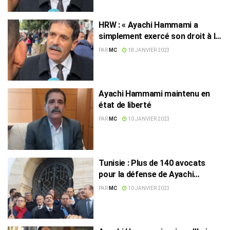
HRW : « Ayachi Hammami a
simplement exercé son droit à la
liberté d’expression »
PAR
MC
18 JANVIER 2023
Ayachi Hammami maintenu en
état de liberté
PAR
MC
10 JANVIER 2023
Tunisie : Plus de 140 avocats
pour la défense de Ayachi
Hammami
PAR
MC
10 JANVIER 2023