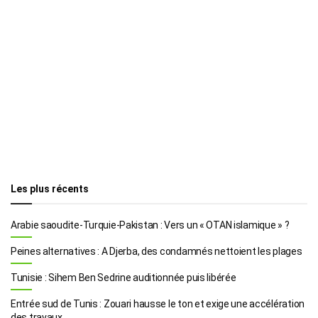
Les plus récents
Arabie saoudite-Turquie-Pakistan : Vers un « OTAN islamique » ?
Peines alternatives : A Djerba, des condamnés nettoient les plages
Tunisie : Sihem Ben Sedrine auditionnée puis libérée
Entrée sud de Tunis : Zouari hausse le ton et exige une accélération
des travaux