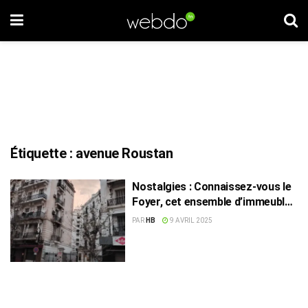
Étiquette :
avenue Roustan
Nostalgies : Connaissez-vous le
Foyer, cet ensemble d’immeubles
des années trente ?
PAR
HB
9 AVRIL 2025