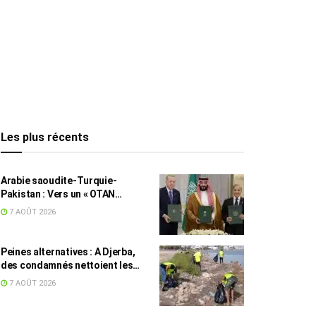
Les plus récents
Arabie saoudite-Turquie-
Pakistan : Vers un « OTAN
islamique » ?
7 AOÛT 2026
Peines alternatives : A Djerba,
des condamnés nettoient les
plages
7 AOÛT 2026