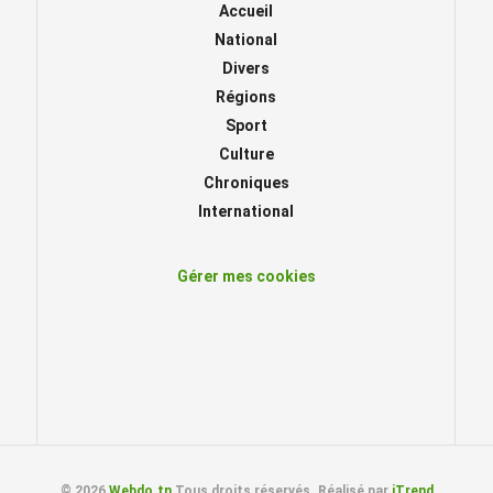
Accueil
National
Divers
Régions
Sport
Culture
Chroniques
International
Gérer mes cookies
© 2026
Webdo.tn
Tous droits réservés. Réalisé par
iTrend