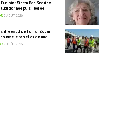
Tunisie : Sihem Ben Sedrine
auditionnée puis libérée
7 AOÛT 2026
Entrée sud de Tunis : Zouari
hausse le ton et exige une
accélération des travaux
7 AOÛT 2026