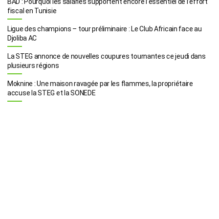
BAD : Pourquoi les salariés supportent encore l’essentiel de l’effort
fiscal en Tunisie
Ligue des champions – tour préliminaire : Le Club Africain face au
Djoliba AC
La STEG annonce de nouvelles coupures tournantes ce jeudi dans
plusieurs régions
Moknine : Une maison ravagée par les flammes, la propriétaire
accuse la STEG et la SONEDE