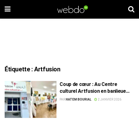
Étiquette :
Artfusion
Coup de cœur : Au Centre
culturel Artfusion en banlieue
sud de Tunis
PAR
HATEM BOURIAL
2 JANVIER 2026