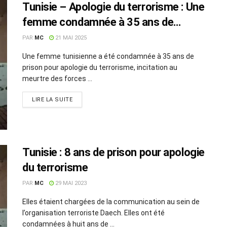
Tunisie – Apologie du terrorisme : Une
femme condamnée à 35 ans de
prison
PAR
MC
21 MAI 2025
Une femme tunisienne a été condamnée à 35 ans de
prison pour apologie du terrorisme, incitation au
meurtre des forces ...
LIRE LA SUITE
Tunisie : 8 ans de prison pour apologie
du terrorisme
PAR
MC
29 MAI 2023
Elles étaient chargées de la communication au sein de
l’organisation terroriste Daech. Elles ont été
condamnées à huit ans de ...