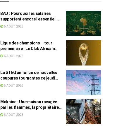
BAD : Pourquoi les salariés
supportent encore l’essentiel de
l’effort fiscal en Tunisie
6 AOÛT 2026
Ligue des champions – tour
préliminaire : Le Club Africain
face au Djoliba AC
6 AOÛT 2026
La STEG annonce de nouvelles
coupures tournantes ce jeudi
dans plusieurs régions
6 AOÛT 2026
Moknine : Une maison ravagée
par les flammes, la propriétaire
accuse la STEG et la SONEDE
6 AOÛT 2026