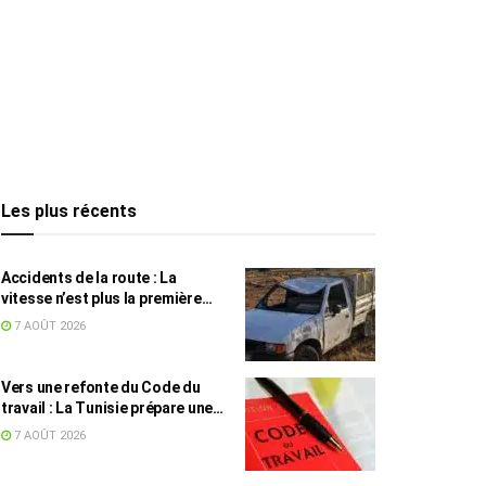
Les plus récents
Accidents de la route : La
vitesse n’est plus la première
cause, mais reste la plus
7 AOÛT 2026
meurtrière
Vers une refonte du Code du
travail : La Tunisie prépare une
législation adaptée au
7 AOÛT 2026
télétravail et à l’économie des
plateformes