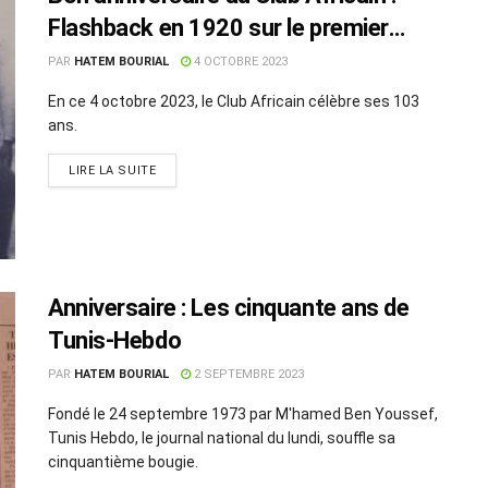
Flashback en 1920 sur le premier
tournoi du CA
PAR
HATEM BOURIAL
4 OCTOBRE 2023
En ce 4 octobre 2023, le Club Africain célèbre ses 103
ans.
LIRE LA SUITE
Anniversaire : Les cinquante ans de
Tunis-Hebdo
PAR
HATEM BOURIAL
2 SEPTEMBRE 2023
Fondé le 24 septembre 1973 par M'hamed Ben Youssef,
Tunis Hebdo, le journal national du lundi, souffle sa
cinquantième bougie.