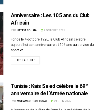
Anniversaire : Les 105 ans du Club
Africain
PAR
HATEM BOURIAL
4 OCTOBRE 2025
Fondé le 4 octobre 1920, le Club Africain célèbre
aujourd'hui son anniversaire et 105 ans au service du
sport et ...
LIRE LA SUITE
Tunisie : Kais Saied célèbre le 69ᵉ
anniversaire de l’Armée nationale
PAR
MOHAMED HEDI TOUATI
24 JUIN 2025
À l’occasion de la fête de l’armée, le président de la