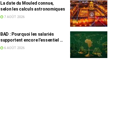
La date du Mouled connue,
selon les calculs astronomiques
7 AOÛT 2026
BAD : Pourquoi les salariés
supportent encore l’essentiel de
l’effort fiscal en Tunisie
6 AOÛT 2026