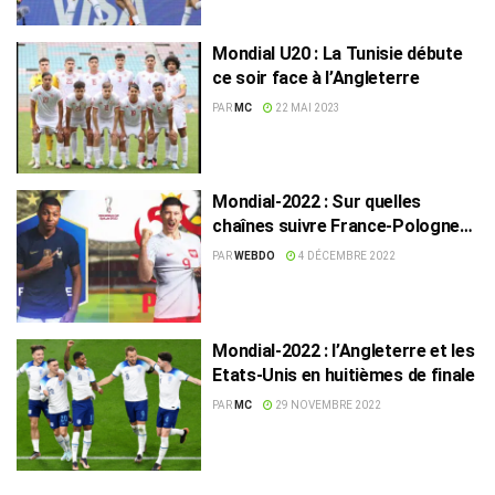
Mondial U20 : La Tunisie débute
ce soir face à l’Angleterre
PAR
MC
22 MAI 2023
Mondial-2022 : Sur quelles
chaînes suivre France-Pologne
et Angleterre-Sénégal
PAR
WEBDO
4 DÉCEMBRE 2022
Mondial-2022 : l’Angleterre et les
Etats-Unis en huitièmes de finale
PAR
MC
29 NOVEMBRE 2022