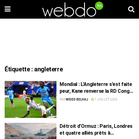
Étiquette :
angleterre
Mondial : L’Angleterre s’est faite
peur, Kane renverse la RD Congo
pour filer en 8es de finale
PAR
WIDED BELHAJ
1 JUILLET 2026
Détroit d’Ormuz : Paris, Londres
et quatre alliés prêts à