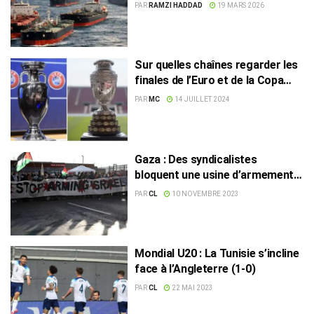
contribuer face aux menaces
PAR
RAMZI HADDAD
19 MARS 2026
iraniennes
Sur quelles chaînes regarder les
finales de l’Euro et de la Copa
America
PAR
MC
14 JUILLET 2024
Gaza : Des syndicalistes
bloquent une usine d’armements
en Angleterre
PAR
CL
10 NOVEMBRE 2023
Mondial U20 : La Tunisie s’incline
face à l’Angleterre (1-0)
PAR
CL
22 MAI 2023