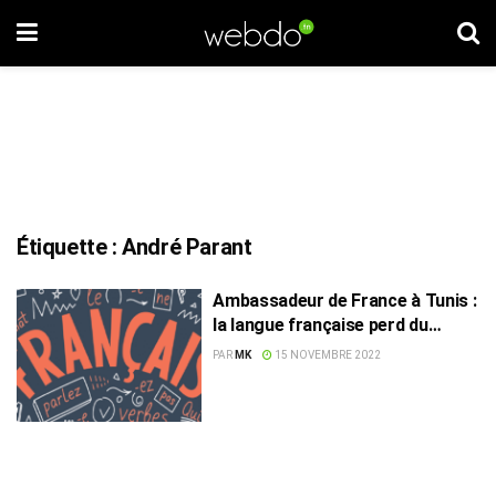
Étiquette :
André Parant
Ambassadeur de France à Tunis :
la langue française perd du
terrain en Tunisie
PAR
MK
15 NOVEMBRE 2022