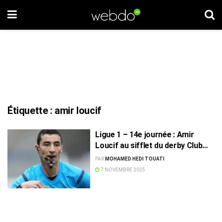
Étiquette :
amir loucif
Ligue 1 – 14e journée : Amir
Loucif au sifflet du derby Club
Africain-Espérance de Tunis
PAR
MOHAMED HEDI TOUATI
7 NOVEMBRE 2025