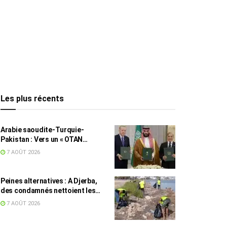
Les plus récents
Arabie saoudite-Turquie-
Pakistan : Vers un « OTAN
islamique » ?
7 AOÛT 2026
Peines alternatives : A Djerba,
des condamnés nettoient les
plages
7 AOÛT 2026