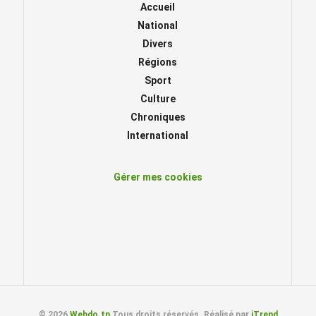
Accueil
National
Divers
Régions
Sport
Culture
Chroniques
International
Gérer mes cookies
© 2026
Webdo.tn
Tous droits réservés. Réalisé par
iTrend