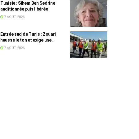
Tunisie : Sihem Ben Sedrine
auditionnée puis libérée
7 AOÛT 2026
Entrée sud de Tunis : Zouari
hausse le ton et exige une
accélération des travaux
7 AOÛT 2026