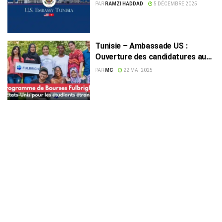
de réduction d’activité
PAR
RAMZI HADDAD
5 DÉCEMBRE 2025
Tunisie – Ambassade US :
Ouverture des candidatures au
programme Fulbright pour
PAR
MC
22 MAI 2025
étudiants