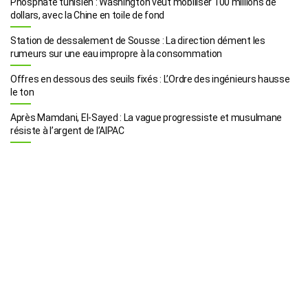
Phosphate tunisien : Washington veut mobiliser 100 millions de
dollars, avec la Chine en toile de fond
Station de dessalement de Sousse : La direction dément les
rumeurs sur une eau impropre à la consommation
Offres en dessous des seuils fixés : L’Ordre des ingénieurs hausse
le ton
Après Mamdani, El-Sayed : La vague progressiste et musulmane
résiste à l’argent de l’AIPAC