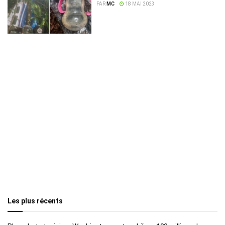
survécu 17 jours dans l’Amazonie
PAR
MC
18 MAI 2023
Les plus récents