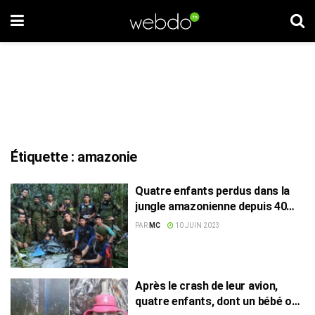
Étiquette :
amazonie
Quatre enfants perdus dans la
jungle amazonienne depuis 40
jours retrouvés vivants
PAR
MC
10 JUIN 2023
Après le crash de leur avion,
quatre enfants, dont un bébé ont