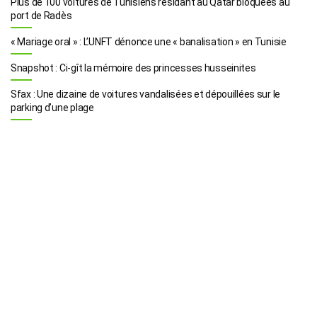
Plus de 100 voitures de Tunisiens résidant au Qatar bloquées au
port de Radès
« Mariage oral » : L’UNFT dénonce une « banalisation » en Tunisie
Snapshot : Ci-gît la mémoire des princesses husseinites
Sfax : Une dizaine de voitures vandalisées et dépouillées sur le
parking d’une plage