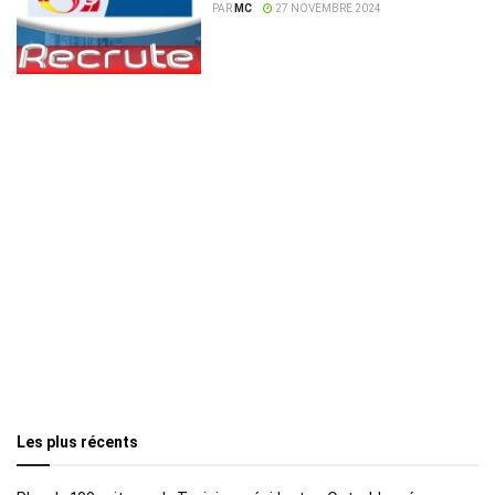
100 talents tunisiens
PAR
MC
27 NOVEMBRE 2024
sélectionnés pour le marché du
travail allemand
Les plus récents