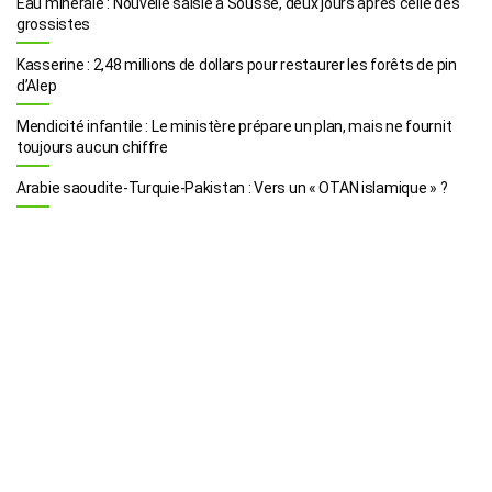
Eau minérale : Nouvelle saisie à Sousse, deux jours après celle des
grossistes
Kasserine : 2,48 millions de dollars pour restaurer les forêts de pin
d’Alep
Mendicité infantile : Le ministère prépare un plan, mais ne fournit
toujours aucun chiffre
Arabie saoudite-Turquie-Pakistan : Vers un « OTAN islamique » ?