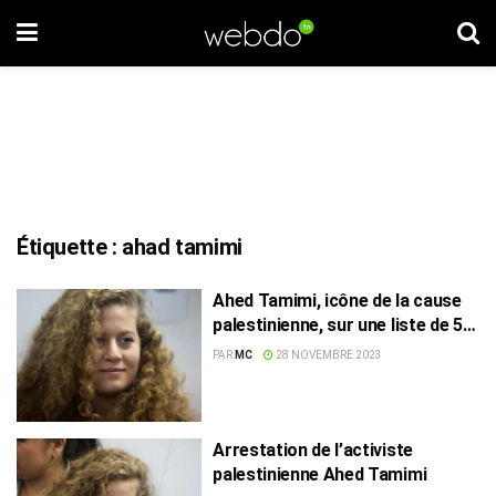
Étiquette :
ahad tamimi
Ahed Tamimi, icône de la cause
palestinienne, sur une liste de 50
prisonnières libérables
PAR
MC
28 NOVEMBRE 2023
Arrestation de l’activiste
palestinienne Ahed Tamimi