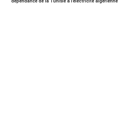
dépendance de la Tunisie à l’électricité algérienne