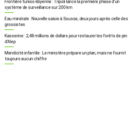
Frontière tuniso-libyenne : Tripoli lance la première phase d’un
système de surveillance sur 200 km
Eau minérale : Nouvelle saisie à Sousse, deux jours après celle des
grossistes
Kasserine : 2,48 millions de dollars pour restaurer les forêts de pin
d’Alep
Mendicité infantile : Le ministère prépare un plan, mais ne fournit
toujours aucun chiffre