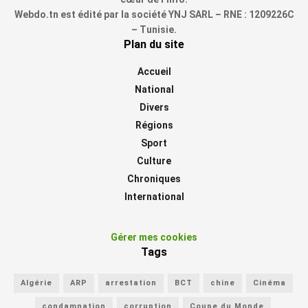
Webdo.tn est édité par la société YNJ SARL – RNE : 1209226C
– Tunisie.
Plan du site
Accueil
National
Divers
Régions
Sport
Culture
Chroniques
International
Gérer mes cookies
Tags
Algérie
ARP
arrestation
BCT
chine
Cinéma
condamnation
corruption
Coupe du Monde