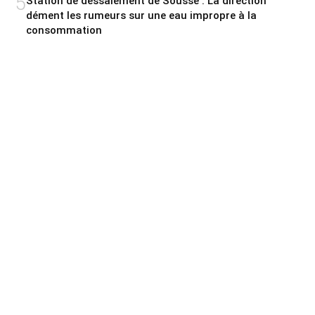
5
Station de dessalement de Sousse : La direction
dément les rumeurs sur une eau impropre à la
consommation